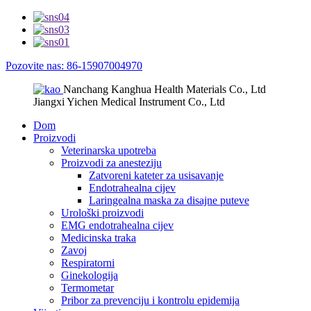
Pozovite nas: 86-15907004970
Nanchang Kanghua Health Materials Co., Ltd
Jiangxi Yichen Medical Instrument Co., Ltd
Dom
Proizvodi
Veterinarska upotreba
Proizvodi za anesteziju
Zatvoreni kateter za usisavanje
Endotrahealna cijev
Laringealna maska ​​za disajne puteve
Urološki proizvodi
EMG endotrahealna cijev
Medicinska traka
Zavoj
Respiratorni
Ginekologija
Termometar
Pribor za prevenciju i kontrolu epidemija