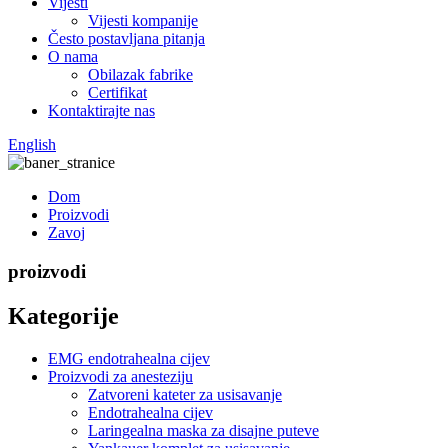
Vijesti
Vijesti kompanije
Često postavljana pitanja
O nama
Obilazak fabrike
Certifikat
Kontaktirajte nas
English
Dom
Proizvodi
Zavoj
proizvodi
Kategorije
EMG endotrahealna cijev
Proizvodi za anesteziju
Zatvoreni kateter za usisavanje
Endotrahealna cijev
Laringealna maska ​​za disajne puteve