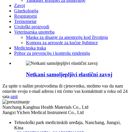
Yankauer komplet za usisavanje
Zavoj
Ginekologija
Respiratorni
Termometar
Urološki proizvodi
Veterinarska upotreba
Maska za disanje za anesteziju kod životinja
Komora za aerosole za kućne ljubimce
Medicinska traka
Pribor za prevenciju i kontrolu epidemija
Netkani samoljepljivi elastični zavoj
Za upite o našim proizvodima ili cjenovniku, molimo vas da nam
ostavite svoju e-mail adresu i mi ćemo vas kontaktirati u roku od 24
sata.
upit
Nanchang Kanghua Health Materials Co., Ltd
Jiangxi Yichen Medical Instrument Co., Ltd
Tehnološki park medicinskih uređaja, Nanchang, Jiangxi,
Kina