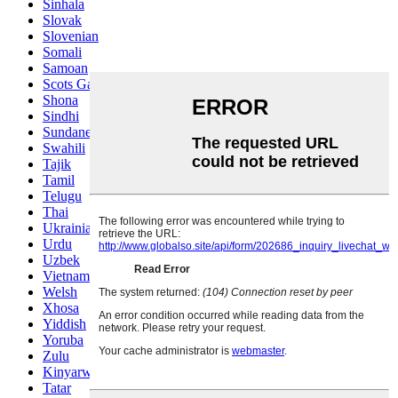
Sinhala
Slovak
Slovenian
Somali
Samoan
Scots Gaelic
Shona
Sindhi
Sundanese
Swahili
Tajik
Tamil
Telugu
Thai
Ukrainian
Urdu
Uzbek
Vietnamese
Welsh
Xhosa
Yiddish
Yoruba
Zulu
Kinyarwanda
Tatar