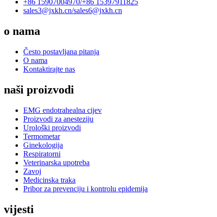
+86 15907004970/
+86 15397911825
sales3@jxkh.cn/
sales6@jxkh.cn
o nama
Često postavljana pitanja
O nama
Kontaktirajte nas
naši proizvodi
EMG endotrahealna cijev
Proizvodi za anesteziju
Urološki proizvodi
Termometar
Ginekologija
Respiratorni
Veterinarska upotreba
Zavoj
Medicinska traka
Pribor za prevenciju i kontrolu epidemija
vijesti