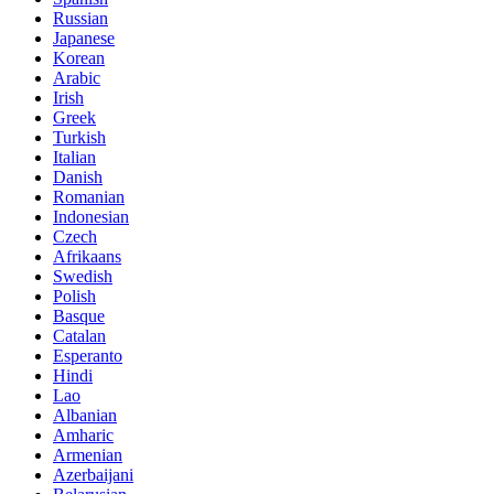
Russian
Japanese
Korean
Arabic
Irish
Greek
Turkish
Italian
Danish
Romanian
Indonesian
Czech
Afrikaans
Swedish
Polish
Basque
Catalan
Esperanto
Hindi
Lao
Albanian
Amharic
Armenian
Azerbaijani