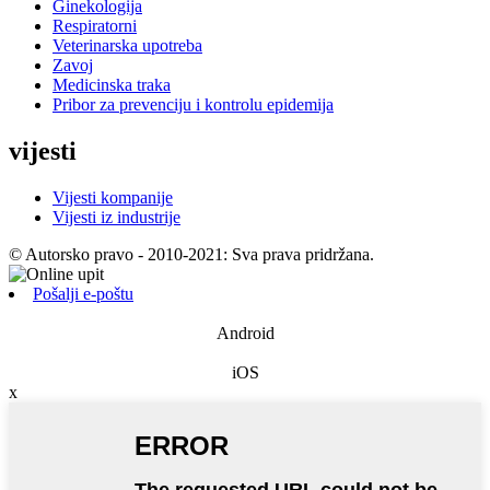
Ginekologija
Respiratorni
Veterinarska upotreba
Zavoj
Medicinska traka
Pribor za prevenciju i kontrolu epidemija
vijesti
Vijesti kompanije
Vijesti iz industrije
© Autorsko pravo - 2010-2021: Sva prava pridržana.
Pošalji e-poštu
Android
iOS
x