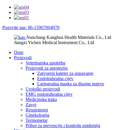
Pozovite nas: 86-15907004970
Nanchang Kanghua Health Materials Co., Ltd
Jiangxi Yichen Medical Instrument Co., Ltd
Dom
Proizvodi
Veterinarska upotreba
Proizvodi za anesteziju
Zatvoreni kateter za usisavanje
Endotrahealna cijev
Laringealna maska ​​za disajne puteve
Urološki proizvodi
EMG endotrahealna cijev
Medicinska traka
Zavoj
Respiratorni
Ginekologija
Termometar
Pribor za prevenciju i kontrolu epidemija