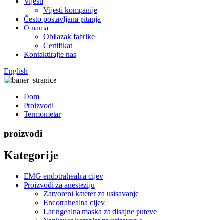
Vijesti
Vijesti kompanije
Često postavljana pitanja
O nama
Obilazak fabrike
Certifikat
Kontaktirajte nas
English
Dom
Proizvodi
Termometar
proizvodi
Kategorije
EMG endotrahealna cijev
Proizvodi za anesteziju
Zatvoreni kateter za usisavanje
Endotrahealna cijev
Laringealna maska ​​za disajne puteve