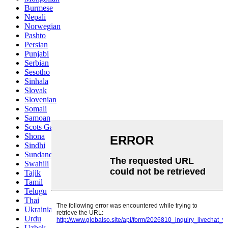
Burmese
Nepali
Norwegian
Pashto
Persian
Punjabi
Serbian
Sesotho
Sinhala
Slovak
Slovenian
Somali
Samoan
Scots Gaelic
Shona
Sindhi
Sundanese
Swahili
Tajik
Tamil
Telugu
Thai
Ukrainian
Urdu
Uzbek