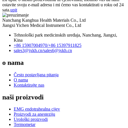
ostavite svoju e-mail adresu i mi ćemo vas kontaktirati u roku od 24
sata.
upit
Nanchang Kanghua Health Materials Co., Ltd
Jiangxi Yichen Medical Instrument Co., Ltd
Tehnološki park medicinskih uređaja, Nanchang, Jiangxi,
Kina
+86 15907004970/
+86 15397911825
sales3@jxkh.cn/
sales6@jxkh.cn
o nama
Često postavljana pitanja
O nama
Kontaktirajte nas
naši proizvodi
EMG endotrahealna cijev
Proizvodi za anesteziju
Urološki proizvodi
Termometar