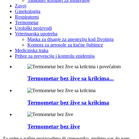
Yankauer komplet za usisavanje
Zavoj
Ginekologija
Respiratorni
Termometar
Urološki proizvodi
Veterinarska upotreba
Maska za disanje za anesteziju kod životinja
Komora za aerosole za kućne ljubimce
Medicinska traka
Pribor za prevenciju i kontrolu epidemija
Termometar bez žive sa krilcima...
Termometar bez žive sa krilcima
Termometar bez žive
Za upite o našim proizvodima ili cjenovniku, molimo vas da nam