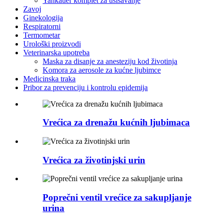
Yankauer komplet za usisavanje
Zavoj
Ginekologija
Respiratorni
Termometar
Urološki proizvodi
Veterinarska upotreba
Maska za disanje za anesteziju kod životinja
Komora za aerosole za kućne ljubimce
Medicinska traka
Pribor za prevenciju i kontrolu epidemija
Vrećica za drenažu kućnih ljubimaca
Vrećica za životinjski urin
Poprečni ventil vrećice za sakupljanje
urina