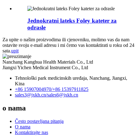
Jednokratni lateks Foley kateter za
odrasle
Za upite o našim proizvodima ili cjenovniku, molimo vas da nam
ostavite svoju e-mail adresu i mi ćemo vas kontaktirati u roku od 24
sata.
upit
Nanchang Kanghua Health Materials Co., Ltd
Jiangxi Yichen Medical Instrument Co., Ltd
Tehnološki park medicinskih uređaja, Nanchang, Jiangxi,
Kina
+86 15907004970/
+86 15397911825
sales3@jxkh.cn/
sales6@jxkh.cn
o nama
Često postavljana pitanja
O nama
Kontaktirajte nas