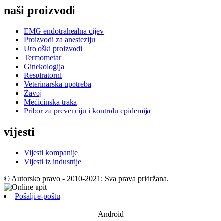
naši proizvodi
EMG endotrahealna cijev
Proizvodi za anesteziju
Urološki proizvodi
Termometar
Ginekologija
Respiratorni
Veterinarska upotreba
Zavoj
Medicinska traka
Pribor za prevenciju i kontrolu epidemija
vijesti
Vijesti kompanije
Vijesti iz industrije
© Autorsko pravo - 2010-2021: Sva prava pridržana.
Pošalji e-poštu
Android