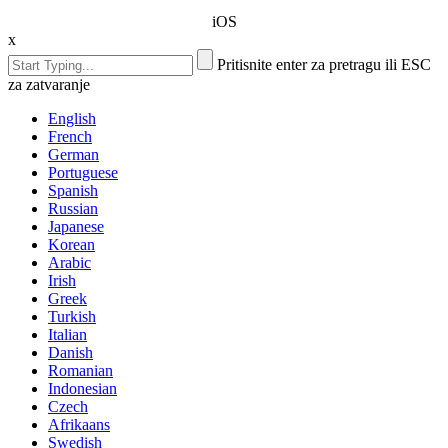
iOS
x
Pritisnite enter za pretragu ili ESC
za zatvaranje
English
French
German
Portuguese
Spanish
Russian
Japanese
Korean
Arabic
Irish
Greek
Turkish
Italian
Danish
Romanian
Indonesian
Czech
Afrikaans
Swedish