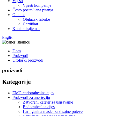
Vijesti
Vijesti kompanije
Često postavljana pitanja
O nama
Obilazak fabrike
Certifikat
Kontaktirajte nas
English
Dom
Proizvodi
Urološki proizvodi
proizvodi
Kategorije
EMG endotrahealna cijev
Proizvodi za anesteziju
Zatvoreni kateter za usisavanje
Endotrahealna cijev
Laringealna maska ​​za disajne puteve