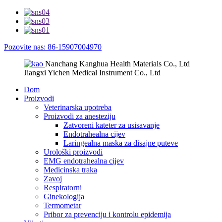
Pozovite nas: 86-15907004970
Nanchang Kanghua Health Materials Co., Ltd
Jiangxi Yichen Medical Instrument Co., Ltd
Dom
Proizvodi
Veterinarska upotreba
Proizvodi za anesteziju
Zatvoreni kateter za usisavanje
Endotrahealna cijev
Laringealna maska ​​za disajne puteve
Urološki proizvodi
EMG endotrahealna cijev
Medicinska traka
Zavoj
Respiratorni
Ginekologija
Termometar
Pribor za prevenciju i kontrolu epidemija