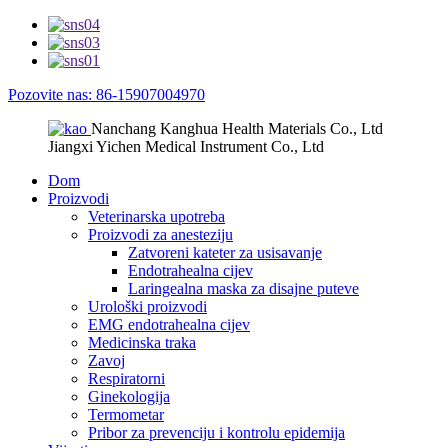
Pozovite nas: 86-15907004970
Nanchang Kanghua Health Materials Co., Ltd
Jiangxi Yichen Medical Instrument Co., Ltd
Dom
Proizvodi
Veterinarska upotreba
Proizvodi za anesteziju
Zatvoreni kateter za usisavanje
Endotrahealna cijev
Laringealna maska ​​za disajne puteve
Urološki proizvodi
EMG endotrahealna cijev
Medicinska traka
Zavoj
Respiratorni
Ginekologija
Termometar
Pribor za prevenciju i kontrolu epidemija