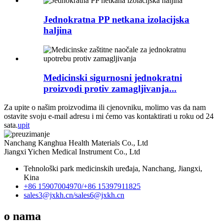
Jednokratna PP netkana izolacijska
haljina
Medicinski sigurnosni jednokratni
proizvodi protiv zamagljivanja...
Za upite o našim proizvodima ili cjenovniku, molimo vas da nam
ostavite svoju e-mail adresu i mi ćemo vas kontaktirati u roku od 24
sata.
upit
Nanchang Kanghua Health Materials Co., Ltd
Jiangxi Yichen Medical Instrument Co., Ltd
Tehnološki park medicinskih uređaja, Nanchang, Jiangxi,
Kina
+86 15907004970/
+86 15397911825
sales3@jxkh.cn/
sales6@jxkh.cn
o nama