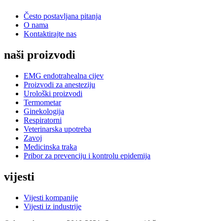
Često postavljana pitanja
O nama
Kontaktirajte nas
naši proizvodi
EMG endotrahealna cijev
Proizvodi za anesteziju
Urološki proizvodi
Termometar
Ginekologija
Respiratorni
Veterinarska upotreba
Zavoj
Medicinska traka
Pribor za prevenciju i kontrolu epidemija
vijesti
Vijesti kompanije
Vijesti iz industrije