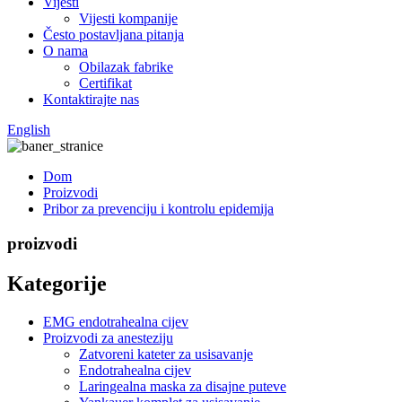
Vijesti
Vijesti kompanije
Često postavljana pitanja
O nama
Obilazak fabrike
Certifikat
Kontaktirajte nas
English
Dom
Proizvodi
Pribor za prevenciju i kontrolu epidemija
proizvodi
Kategorije
EMG endotrahealna cijev
Proizvodi za anesteziju
Zatvoreni kateter za usisavanje
Endotrahealna cijev
Laringealna maska ​​za disajne puteve