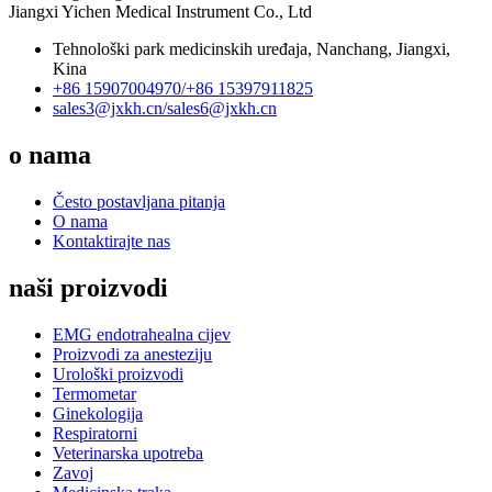
Jiangxi Yichen Medical Instrument Co., Ltd
Tehnološki park medicinskih uređaja, Nanchang, Jiangxi,
Kina
+86 15907004970/
+86 15397911825
sales3@jxkh.cn/
sales6@jxkh.cn
o nama
Često postavljana pitanja
O nama
Kontaktirajte nas
naši proizvodi
EMG endotrahealna cijev
Proizvodi za anesteziju
Urološki proizvodi
Termometar
Ginekologija
Respiratorni
Veterinarska upotreba
Zavoj