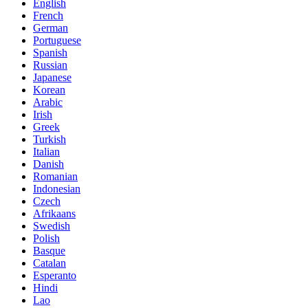
English
French
German
Portuguese
Spanish
Russian
Japanese
Korean
Arabic
Irish
Greek
Turkish
Italian
Danish
Romanian
Indonesian
Czech
Afrikaans
Swedish
Polish
Basque
Catalan
Esperanto
Hindi
Lao