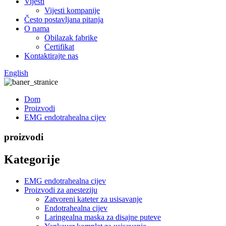
Vijesti
Vijesti kompanije
Često postavljana pitanja
O nama
Obilazak fabrike
Certifikat
Kontaktirajte nas
English
Dom
Proizvodi
EMG endotrahealna cijev
proizvodi
Kategorije
EMG endotrahealna cijev
Proizvodi za anesteziju
Zatvoreni kateter za usisavanje
Endotrahealna cijev
Laringealna maska ​​za disajne puteve