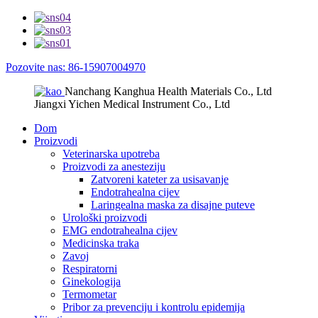
Pozovite nas: 86-15907004970
Nanchang Kanghua Health Materials Co., Ltd
Jiangxi Yichen Medical Instrument Co., Ltd
Dom
Proizvodi
Veterinarska upotreba
Proizvodi za anesteziju
Zatvoreni kateter za usisavanje
Endotrahealna cijev
Laringealna maska ​​za disajne puteve
Urološki proizvodi
EMG endotrahealna cijev
Medicinska traka
Zavoj
Respiratorni
Ginekologija
Termometar
Pribor za prevenciju i kontrolu epidemija