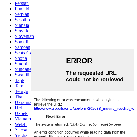
Persian
Punjabi
Serbian
Sesotho
Sinhala
Slovak
Slovenian
Somali
Samoan
Scots Gaelic
Shona
Sindhi
Sundanese
Swahili
Tajik
Tamil
Telugu
Thai
Ukrainian
Urdu
Uzbek
Vietnamese
Welsh
Xhosa
Yiddish