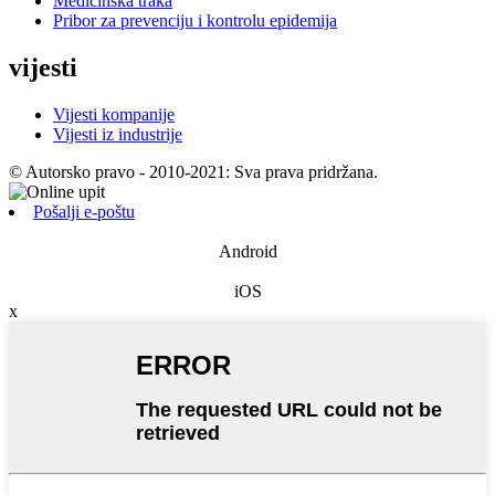
Medicinska traka
Pribor za prevenciju i kontrolu epidemija
vijesti
Vijesti kompanije
Vijesti iz industrije
© Autorsko pravo - 2010-2021: Sva prava pridržana.
Pošalji e-poštu
Android
iOS
x