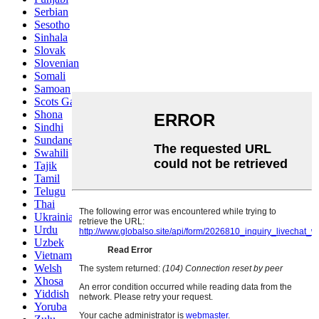
Serbian
Sesotho
Sinhala
Slovak
Slovenian
Somali
Samoan
Scots Gaelic
Shona
Sindhi
Sundanese
Swahili
Tajik
Tamil
Telugu
Thai
Ukrainian
Urdu
Uzbek
Vietnamese
Welsh
Xhosa
Yiddish
Yoruba