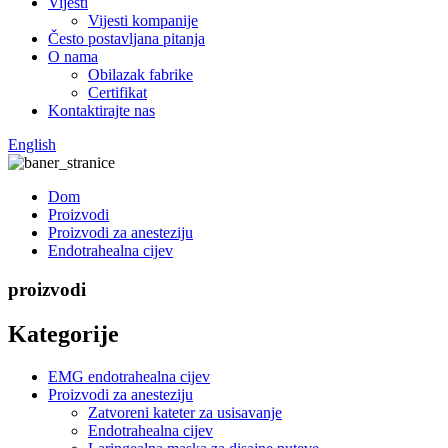
Vijesti
Vijesti kompanije
Često postavljana pitanja
O nama
Obilazak fabrike
Certifikat
Kontaktirajte nas
English
Dom
Proizvodi
Proizvodi za anesteziju
Endotrahealna cijev
proizvodi
Kategorije
EMG endotrahealna cijev
Proizvodi za anesteziju
Zatvoreni kateter za usisavanje
Endotrahealna cijev