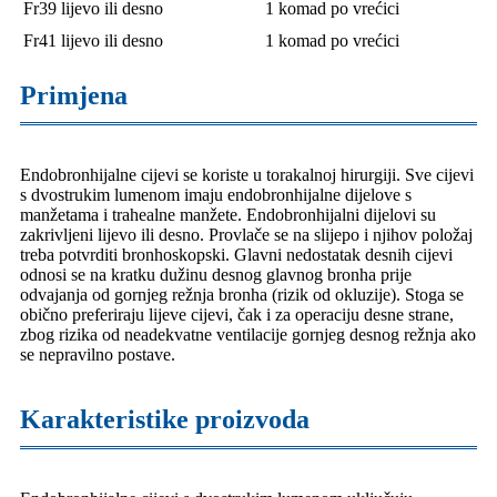
Fr39 lijevo ili desno
1 komad po vrećici
Fr41 lijevo ili desno
1 komad po vrećici
Primjena
Endobronhijalne cijevi se koriste u torakalnoj hirurgiji. Sve cijevi
s dvostrukim lumenom imaju endobronhijalne dijelove s
manžetama i trahealne manžete. Endobronhijalni dijelovi su
zakrivljeni lijevo ili desno. Provlače se na slijepo i njihov položaj
treba potvrditi bronhoskopski. Glavni nedostatak desnih cijevi
odnosi se na kratku dužinu desnog glavnog bronha prije
odvajanja od gornjeg režnja bronha (rizik od okluzije). Stoga se
obično preferiraju lijeve cijevi, čak i za operaciju desne strane,
zbog rizika od neadekvatne ventilacije gornjeg desnog režnja ako
se nepravilno postave.
Karakteristike proizvoda