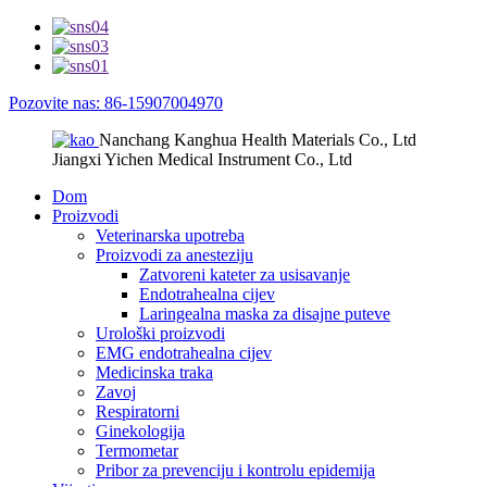
Pozovite nas: 86-15907004970
Nanchang Kanghua Health Materials Co., Ltd
Jiangxi Yichen Medical Instrument Co., Ltd
Dom
Proizvodi
Veterinarska upotreba
Proizvodi za anesteziju
Zatvoreni kateter za usisavanje
Endotrahealna cijev
Laringealna maska ​​za disajne puteve
Urološki proizvodi
EMG endotrahealna cijev
Medicinska traka
Zavoj
Respiratorni
Ginekologija
Termometar
Pribor za prevenciju i kontrolu epidemija