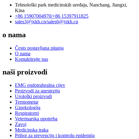
Tehnološki park medicinskih uređaja, Nanchang, Jiangxi,
Kina
+86 15907004970/
+86 15397911825
sales3@jxkh.cn/
sales6@jxkh.cn
o nama
Često postavljana pitanja
O nama
Kontaktirajte nas
naši proizvodi
EMG endotrahealna cijev
Proizvodi za anesteziju
Urološki proizvodi
Termometar
Ginekologija
Respiratorni
Veterinarska upotreba
Zavoj
Medicinska traka
Pribor za prevenciju i kontrolu epidemija