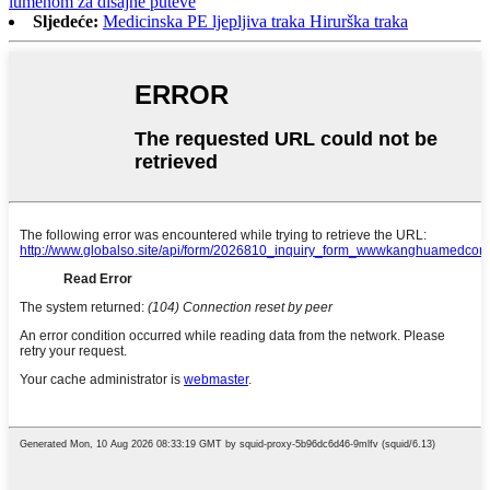
lumenom za disajne puteve
Sljedeće:
Medicinska PE ljepljiva traka Hirurška traka