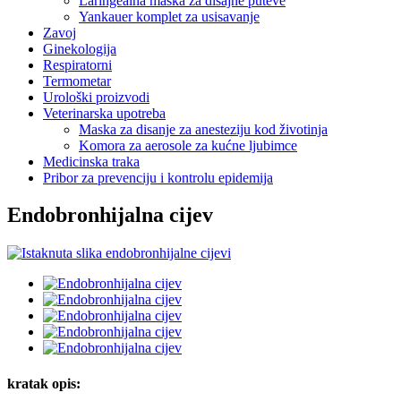
Laringealna maska ​​za disajne puteve
Yankauer komplet za usisavanje
Zavoj
Ginekologija
Respiratorni
Termometar
Urološki proizvodi
Veterinarska upotreba
Maska za disanje za anesteziju kod životinja
Komora za aerosole za kućne ljubimce
Medicinska traka
Pribor za prevenciju i kontrolu epidemija
Endobronhijalna cijev
kratak opis: