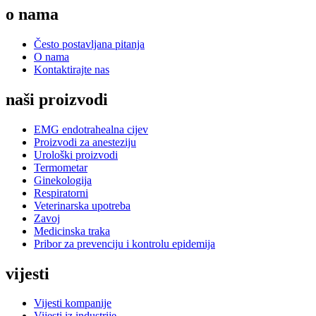
o nama
Često postavljana pitanja
O nama
Kontaktirajte nas
naši proizvodi
EMG endotrahealna cijev
Proizvodi za anesteziju
Urološki proizvodi
Termometar
Ginekologija
Respiratorni
Veterinarska upotreba
Zavoj
Medicinska traka
Pribor za prevenciju i kontrolu epidemija
vijesti
Vijesti kompanije
Vijesti iz industrije