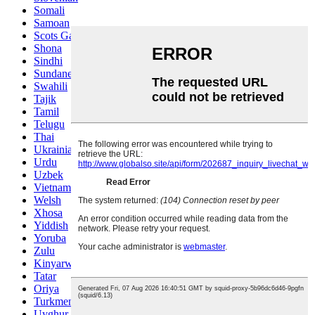
Somali
Samoan
Scots Gaelic
Shona
Sindhi
Sundanese
Swahili
Tajik
Tamil
Telugu
Thai
Ukrainian
Urdu
Uzbek
Vietnamese
Welsh
Xhosa
Yiddish
Yoruba
Zulu
Kinyarwanda
Tatar
Oriya
Turkmen
Uyghur