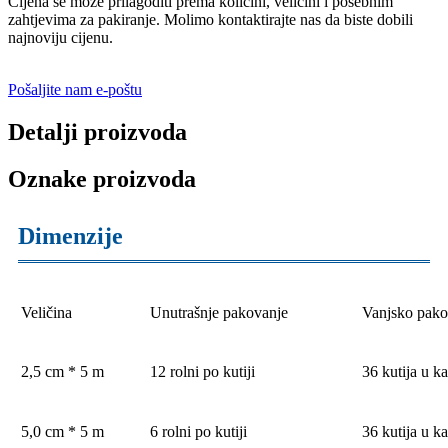
Cijena se može prilagoditi prema količini, veličini i posebnim
zahtjevima za pakiranje. Molimo kontaktirajte nas da biste dobili
najnoviju cijenu.
Pošaljite nam e-poštu
Detalji proizvoda
Oznake proizvoda
Dimenzije
Veličina
Unutrašnje pakovanje
Vanjsko pako
2,5 cm * 5 m
12 rolni po kutiji
36 kutija u k
5,0 cm * 5 m
6 rolni po kutiji
36 kutija u k