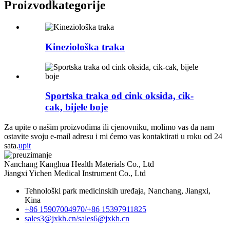
Proizvod
kategorije
Kineziološka traka
Sportska traka od cink oksida, cik-
cak, bijele boje
Za upite o našim proizvodima ili cjenovniku, molimo vas da nam
ostavite svoju e-mail adresu i mi ćemo vas kontaktirati u roku od 24
sata.
upit
Nanchang Kanghua Health Materials Co., Ltd
Jiangxi Yichen Medical Instrument Co., Ltd
Tehnološki park medicinskih uređaja, Nanchang, Jiangxi,
Kina
+86 15907004970/
+86 15397911825
sales3@jxkh.cn/
sales6@jxkh.cn