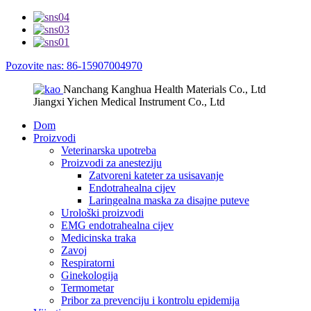
Pozovite nas: 86-15907004970
Nanchang Kanghua Health Materials Co., Ltd
Jiangxi Yichen Medical Instrument Co., Ltd
Dom
Proizvodi
Veterinarska upotreba
Proizvodi za anesteziju
Zatvoreni kateter za usisavanje
Endotrahealna cijev
Laringealna maska ​​za disajne puteve
Urološki proizvodi
EMG endotrahealna cijev
Medicinska traka
Zavoj
Respiratorni
Ginekologija
Termometar
Pribor za prevenciju i kontrolu epidemija