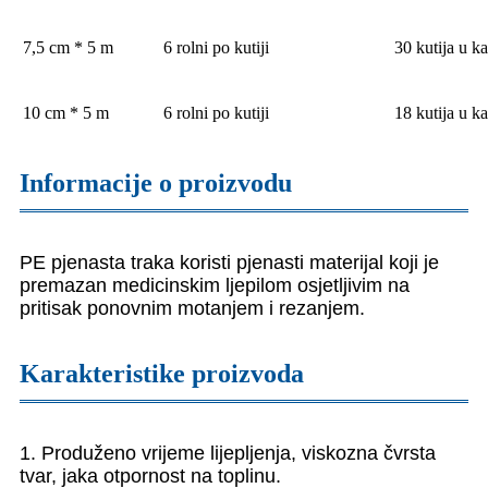
7,5 cm * 5 m
6 rolni po kutiji
30 kutija u k
10 cm * 5 m
6 rolni po kutiji
18 kutija u k
Informacije o proizvodu
PE pjenasta traka koristi pjenasti materijal koji je
premazan medicinskim ljepilom osjetljivim na
pritisak ponovnim motanjem i rezanjem.
Karakteristike proizvoda
1. Produženo vrijeme lijepljenja, viskozna čvrsta
tvar, jaka otpornost na toplinu.