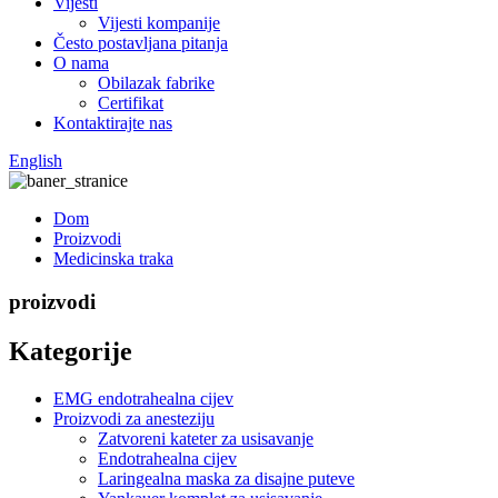
Vijesti
Vijesti kompanije
Često postavljana pitanja
O nama
Obilazak fabrike
Certifikat
Kontaktirajte nas
English
Dom
Proizvodi
Medicinska traka
proizvodi
Kategorije
EMG endotrahealna cijev
Proizvodi za anesteziju
Zatvoreni kateter za usisavanje
Endotrahealna cijev
Laringealna maska ​​za disajne puteve