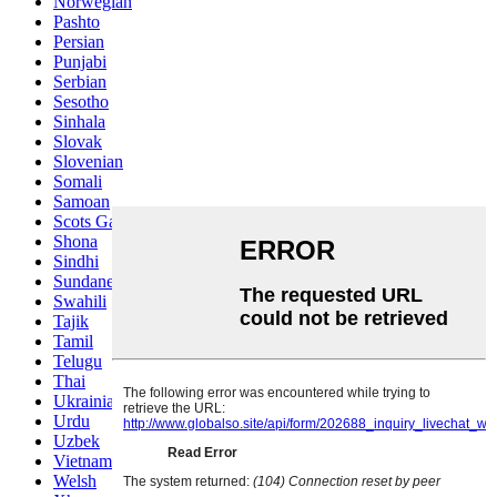
Norwegian
Pashto
Persian
Punjabi
Serbian
Sesotho
Sinhala
Slovak
Slovenian
Somali
Samoan
Scots Gaelic
Shona
Sindhi
Sundanese
Swahili
Tajik
Tamil
Telugu
Thai
Ukrainian
Urdu
Uzbek
Vietnamese
Welsh