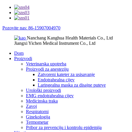
Pozovite nas: 86-15907004970
Nanchang Kanghua Health Materials Co., Ltd
Jiangxi Yichen Medical Instrument Co., Ltd
Dom
Proizvodi
Veterinarska upotreba
Proizvodi za anesteziju
Zatvoreni kateter za usisavanje
Endotrahealna cijev
Laringealna maska ​​za disajne puteve
Urološki proizvodi
EMG endotrahealna cijev
Medicinska traka
Zavoj
Respiratorni
Ginekologija
Termometar
Pribor za prevenciju i kontrolu epidemija