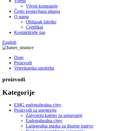
Vijesti
Vijesti kompanije
Često postavljana pitanja
O nama
Obilazak fabrike
Certifikat
Kontaktirajte nas
English
Dom
Proizvodi
Veterinarska upotreba
proizvodi
Kategorije
EMG endotrahealna cijev
Proizvodi za anesteziju
Zatvoreni kateter za usisavanje
Endotrahealna cijev
Laringealna maska ​​za disajne puteve