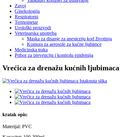
Yankauer komplet za usisavanje
Zavoj
Ginekologija
Respiratorni
Termometar
Urološki proizvodi
Veterinarska upotreba
Maska za disanje za anesteziju kod životinja
Komora za aerosole za kućne ljubimce
Medicinska traka
Pribor za prevenciju i kontrolu epidemija
Vrećica za drenažu kućnih ljubimaca
kratak opis:
Materijal: PVC
Kapacitet: 100-300ml