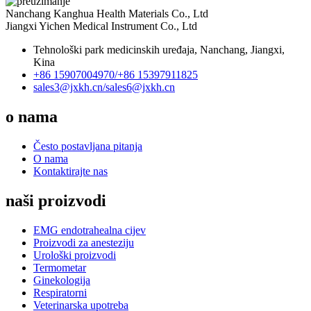
Nanchang Kanghua Health Materials Co., Ltd
Jiangxi Yichen Medical Instrument Co., Ltd
Tehnološki park medicinskih uređaja, Nanchang, Jiangxi,
Kina
+86 15907004970/
+86 15397911825
sales3@jxkh.cn/
sales6@jxkh.cn
o nama
Često postavljana pitanja
O nama
Kontaktirajte nas
naši proizvodi
EMG endotrahealna cijev
Proizvodi za anesteziju
Urološki proizvodi
Termometar
Ginekologija
Respiratorni
Veterinarska upotreba