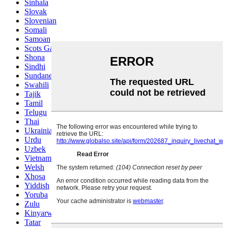
Sinhala
Slovak
Slovenian
Somali
Samoan
Scots Gaelic
Shona
Sindhi
Sundanese
Swahili
Tajik
Tamil
Telugu
Thai
Ukrainian
Urdu
Uzbek
Vietnamese
Welsh
Xhosa
Yiddish
Yoruba
Zulu
Kinyarwanda
Tatar