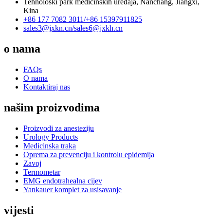
Tehnološki park medicinskih uređaja, Nanchang, Jiangxi,
Kina
+86 177 7082 3011/
+86 15397911825
sales3@jxkn.cn/
sales6@jxkh.cn
o nama
FAQs
O nama
Kontaktiraj nas
našim proizvodima
Proizvodi za anesteziju
Urology Products
Medicinska traka
Oprema za prevenciju i kontrolu epidemija
Zavoj
Termometar
EMG endotrahealna cijev
Yankauer komplet za usisavanje
vijesti