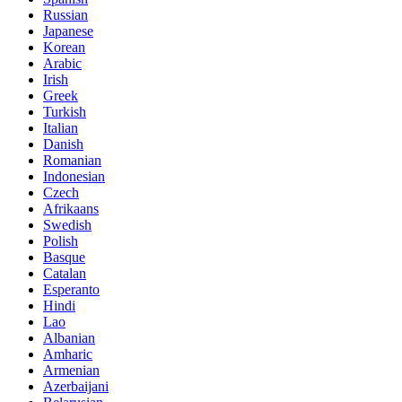
Russian
Japanese
Korean
Arabic
Irish
Greek
Turkish
Italian
Danish
Romanian
Indonesian
Czech
Afrikaans
Swedish
Polish
Basque
Catalan
Esperanto
Hindi
Lao
Albanian
Amharic
Armenian
Azerbaijani