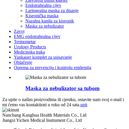
Zatvoreni usisni kateter
Endotrahealna cijev
Laringealna maska ​​za disanje
Kiseonička maska
Nazalna kanila za kiseonik
Maska za nebulizator
Zavoj
EMG endotrahealna cijev
Termometar
Urology Products
Medicinska traka
Yankauer komplet za usisavanje
Oblačenje
Oprema za prevenciju i kontrolu epidemija
Maska za nebulizator sa tubom
Za upite o našim proizvodima ili cjeniku, ostavite nam svoj e-mail i
mi ćemo vas kontaktirati u roku od 24 sata.
upit
Nanchang Kanghua Health Materials Co., Ltd
Jiangxi Yichen Medical Instrument Co., Ltd