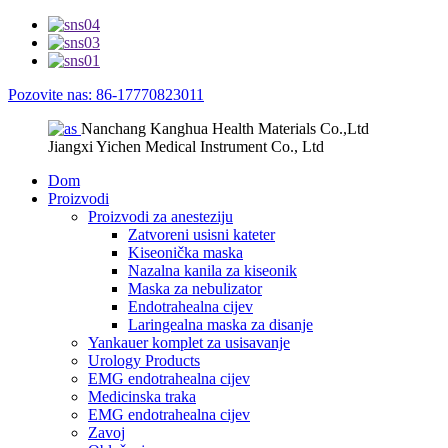
Pozovite nas: 86-17770823011
Nanchang Kanghua Health Materials Co.,Ltd
Jiangxi Yichen Medical Instrument Co., Ltd
Dom
Proizvodi
Proizvodi za anesteziju
Zatvoreni usisni kateter
Kiseonička maska
Nazalna kanila za kiseonik
Maska za nebulizator
Endotrahealna cijev
Laringealna maska ​​za disanje
Yankauer komplet za usisavanje
Urology Products
EMG endotrahealna cijev
Medicinska traka
EMG endotrahealna cijev
Zavoj