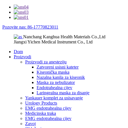
Pozovite nas: 86-17770823011
Nanchang Kanghua Health Materials Co.,Ltd
Jiangxi Yichen Medical Instrument Co., Ltd
Dom
Proizvodi
Proizvodi za anesteziju
Zatvoreni usisni kateter
Kiseonička maska
Nazalna kanila za kiseonik
Maska za nebulizator
Endotrahealna cijev
Laringealna maska ​​za disanje
Yankauer komplet za usisavanje
Urology Products
EMG endotrahealna cijev
Medicinska traka
EMG endotrahealna cijev
Zavoj