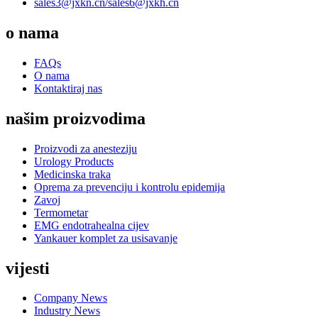
sales3@jxkn.cn/
sales6@jxkh.cn
o nama
FAQs
O nama
Kontaktiraj nas
našim proizvodima
Proizvodi za anesteziju
Urology Products
Medicinska traka
Oprema za prevenciju i kontrolu epidemija
Zavoj
Termometar
EMG endotrahealna cijev
Yankauer komplet za usisavanje
vijesti
Company News
Industry News