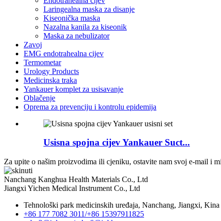
Endotrahealna cijev
Laringealna maska ​​za disanje
Kiseonička maska
Nazalna kanila za kiseonik
Maska za nebulizator
Zavoj
EMG endotrahealna cijev
Termometar
Urology Products
Medicinska traka
Yankauer komplet za usisavanje
Oblačenje
Oprema za prevenciju i kontrolu epidemija
Usisna spojna cijev Yankauer Suct...
Za upite o našim proizvodima ili cjeniku, ostavite nam svoj e-mail i m
Nanchang Kanghua Health Materials Co., Ltd
Jiangxi Yichen Medical Instrument Co., Ltd
Tehnološki park medicinskih uređaja, Nanchang, Jiangxi, Kina
+86 177 7082 3011/
+86 15397911825