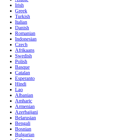
Irish
Greek
Turkish
Italian
Danish
Romanian
Indonesian
Czech
Afrikaans
Swedish
Polish
Basque
Catalan
Esperanto
Hindi
Lao
Albanian
Amharic
Armenian
Azerbaijani
Belarusian
Bengali
Bosnian
Bulgarian