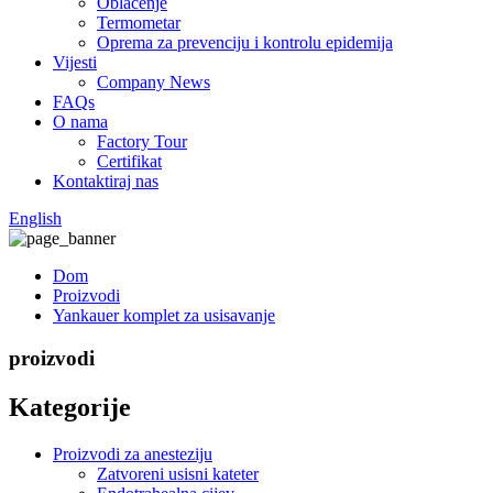
Oblačenje
Termometar
Oprema za prevenciju i kontrolu epidemija
Vijesti
Company News
FAQs
O nama
Factory Tour
Certifikat
Kontaktiraj nas
English
Dom
Proizvodi
Yankauer komplet za usisavanje
proizvodi
Kategorije
Proizvodi za anesteziju
Zatvoreni usisni kateter